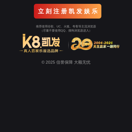
立 刻 注 册 凯 发 娱 乐
推荐使用谷歌、UC、火狐、夸客等主流浏览器
（尽量不要使用QQ、搜狗浏览器进入）
© 2025 信誉保障 大额无忧