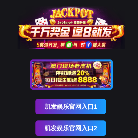
凯发娱乐官网入口1
凯发娱乐官网入口2