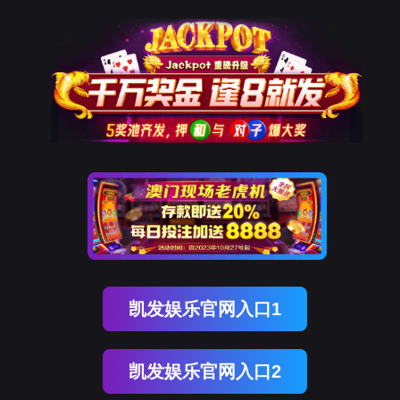
关于凯发k8国际
物流服
凯发k8国际
|
凯发k8国际
|
凯发k