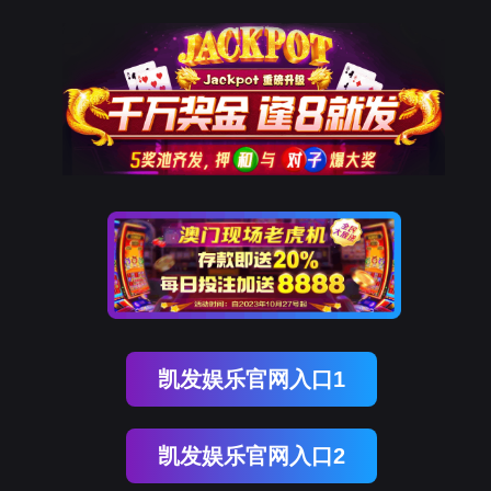
凯发娱乐官网入口1
凯发娱乐官网入口2