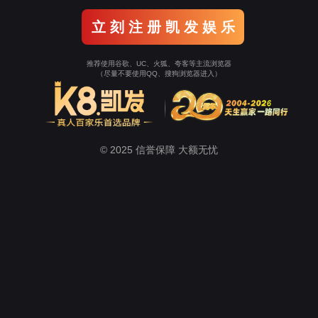
立 刻 注 册 凯 发 娱 乐
推荐使用谷歌、UC、火狐、夸客等主流浏览器
（尽量不要使用QQ、搜狗浏览器进入）
© 2025 信誉保障 大额无忧